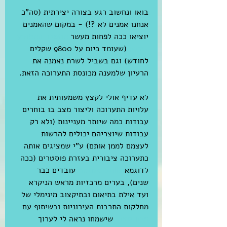
בואו ונחשוב רגע בצורה יצירתית (סה"כ 
אנחנו אמנים לא ?!) - במקום שהאמנים 
יוציאו ככה לפחות מעשר 
מהשכר הממוצע 
במשק
 (שעומד כיום על 9800 שקלים 
לחודש) וגם בשביל לשרת נאמנה את 
הרעיון שלמענה מכונסת התערוכה הזאת.
לא עדיף אולי לקצץ משמעותית את 
עלויות התערוכה וליצור מצב בו בוחרים 
עבודות כמה שיותר מעניינות (ולא רק 
עבודות שיוצריהם יכולים להרשות 
לעצמם לממן אותם) ע"י שמציגים אותה 
כתערוכה ציבורית בעזרת פוסטרים (ככה 
לדוגמא 
Active Stills
 עובדים כבר 
שנים), בערים מרכזיות מראש הניקרא 
ועד אילת בתיאום ובתיקצוב מינימלי של 
מחלקות התרבות העירוניות ובשיתוף עם 
מכון טאוב
 שישמחו נראה לי לערוך 