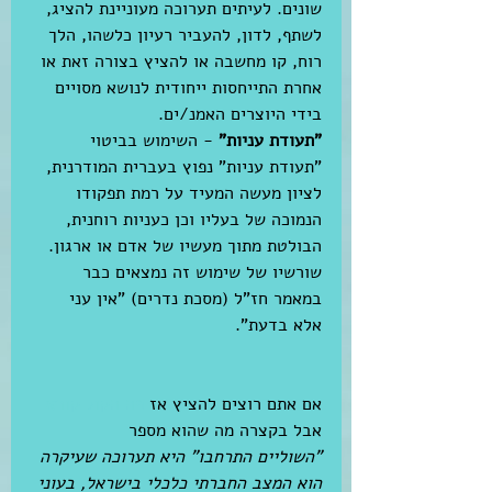
שונים. לעיתים תערוכה מעוניינת להציג, 
לשתף, לדון, להעביר רעיון כלשהו, הלך 
רוח, קו מחשבה או להציץ בצורה זאת או 
אחרת התייחסות ייחודית לנושא מסויים 
בידי היוצרים האמנ/ים. 
"תעודת עניות" 
- השימוש בביטוי 
"תעודת עניות" נפוץ בעברית המודרנית, 
לציון מעשה המעיד על רמת תפקודו 
הנמוכה של בעליו וכן כעניות רוחנית, 
הבולטת מתוך מעשיו של אדם או ארגון. 
שורשיו של שימוש זה נמצאים כבר 
במאמר חז"ל (מסכת נדרים) "אין עני 
אלא בדעת".
אם אתם רוצים להציץ אז 
פה הקול קורא
אבל בקצרה מה שהוא מספר 
"השוליים התרחבו" היא תערוכה שעיקרה 
הוא המצב החברתי כלכלי בישראל, בעוני 