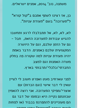
משתנה, נוב' 2014, אמנים ישראלים.
כן, אז רצינו לשתף אתכם ב"קול קורא" 
ל"תערוכה" בשם "תעודת עניות".
לא, לא, לא, אל תתבלבלו לרגע ותחשבו 
להגיש עבודות לתערוכה הזאת,  חבל - 
גם על הזמן שלכם, וגם על היושרה 
המקצועית שלכם כאמנים. הדבר באמת 
יהיה תעודת עניות למה שקורה פה בחלק 
משדה האמנות וגם למצב 
החברתי/כלכלי/תרבותי בארץ.
לפני שארחיב מעט ואפרט חשוב לי לציין 
שאין לי דבר אישי (וגם הכרות) עם 
אוצרי/מפיקי התערוכה. אני רוצה להאמין 
שכוונתם נקייה היא ובסופו של דבר גם 
הם מעוניינים להתפרנס בכבוד (או לפחות 
לצאת בצורה "מאוזנת" אחרי פתיחה 