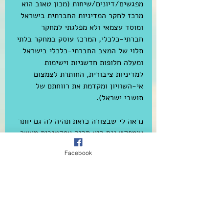
מפגשים/דיונים/שיחות (מכון טאוב הוא 
מרכז לחקר המדיניות החברתית בישראל 
ומוסד עצמאי ולא מפלגתי למחקר 
חברתי-כלכלי, המרכז עוסק במחקר בלתי 
תלוי של המצב החברתי-כלכלי בישראל 
ומעלה חלופות חדשניות וישימות 
למדיניות ציבורית, החותרת לצמצום 
אי-השוויון ומקדמת את רווחתם של 
תושבי ישראל). 
נראה לי שבצורה כזאת תהיה לה גם יותר 
אימפקט וגם היא תהיה אפקטיבית מאשר 
עוד תערוכה של אמנים ששילמו להציג 
Facebook
וכמה מאות מחבריהם וקרובי משפחתם 
באו לראות 
וכמו שגיא בר אמוץ חרט על הקיר 
בתערוכתו לפני כמה שנים ברוטשילד 12 