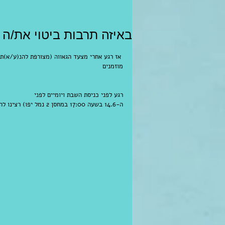
באיזה תרבות ביטוי את/ה 
 אז רגע אחרי מצעד הגאווה (מצורפת להנ(ע/א)
מוזמנים 
לקרוא כמה מ-713 התגובות שיש כבר ב-4 שעות לאלבום הזה 
רגע לפני כניסת השבת ויומיים לפני 
כנס חירום ש
ה-14.6 בשעה 17:00 במחסן 2 נמל יפו) רצינו להזמין אתכם לקרוא את הטקסט הבא שכתבה עדי. 