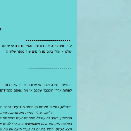
 דימוי אינסטנט מהמומה, צילום: עדי יופה 
---------------------- 
עדי יופה הינה טרנדולוגית והמייסדת ובעלים של 
שלנו - אולי ביום מן הימים עוד נספר עליו ;)
---------------------
בנתיים במידה ואתם גולשים בדפדפן של כרום - 
לפחות אחרי העכבר שלכם או מה שאתם מקלידים)
כשד"א, נטייות מיניות הן חומר מודיעיני נהדר ב
לעדויות הללו
: 
"אם יש לך נטיות מיניות מסוימות,
המראיין: "איך זה עובד? אתם שומעים בהאזנות
הפלשתינית, ואז אתם משתמשים בזה כדי לגייס או
יוצא 8200: "בלי פרטים זה בערך תואם את מה שאמרת".