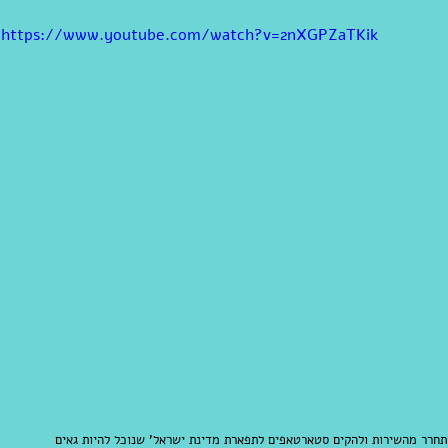
https://www.youtube.com/watch?v=2nXGPZaTKik
​​ 
ו אתכם משטויות, תנו ליוצאי 8200 להשתחרר מהשירות ולהקים סטארטאפים לתפארת מדינת ישראל' שנוכל להיות גאים 