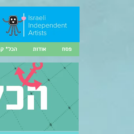
פסח
אודות
הכל* קו