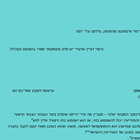
Www.spotrend.com
 (ראוי לציין שלעדי יש חלק משמעותי מאוד בהתנעת הקהילה 
אתם 
יכולים להתקין את התוסף הלא רשמי של מירי רגב
 שישמח לעקוב אחריכם (או 
.
סיכסוך המקומי שלנו - מעניין מה מירי הייתה אומרת בתור הצנזור הצבאי הראשי 
 והמודיעין יכול להשתמש בזה, אז הוא ישתמש בזה ויפעיל עליך לחץ". 
 שלכם שמישהו הוא הומוסקסואל למעשה, משהו שהוא כמובן מאוד קשה לקבל בחברה 
תו כסוכן של המודיעין הישראלי"? 