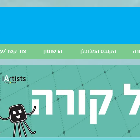
רה
הקנבס המלוכלך
הרשומון
צור קשר/עי