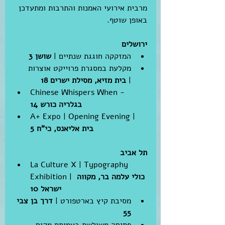
מרבית אירועי האמנות והתרבות ומתעדכן 
באופן שוטף. 
ירושלים
המזקקה חוגגת שנתיים | 
שושן 3
מקלעת במסגרת פרוייקט אוצרות 
#2
| 
בית מזיא, מסילת ישרים 18
Chinese Whispers When - 
בגלריה כורש 14
A+ Expo | Opening Evening | 
בית אליאנס, כי"ח 5 
תל אביב 
La Culture X | Typography 
 כולי עלמה בר, מקווה 
Exhibition |
ישראל 10 
מסיבת קיץ בארטפורט | 
דרך בן צבי 
55 