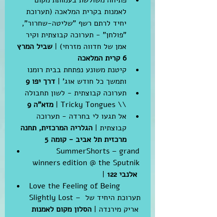
פתיחה משולשת בעמותת מקום 
לאמנות בקרית המלאכה (תערוכת 
יחיד לרתם רשף "שליטה-שחרור", 
"פולחן" - תערוכה קבוצתית וקיר 
אמן של חדווה מזרחי) | 
שביל המרץ 
6 קרית המלאכה
קיטנת משונע נפתחת בבית רומנו 
ותמשך כל חודש אוג' | 
דרך יפו 9 
תערוכה קבוצתית - לשון תחבולה 
\\ Tricky Tongues | 
מזא"ה 9
אל תגעו לי בחרדה - תערוכה 
קבוצתית | 
הגלריה המרכזית, תחנה 
מרכזית תל אביב - קומה 5
SummerShorts – grand 
winners edition @ the Sputnik 
אלנבי 122
| 
Love the Feeling of Being 
Slightly Lost – תערוכת היחיד של 
אריק מירנדה | 
הסלון מקום לאמנות 