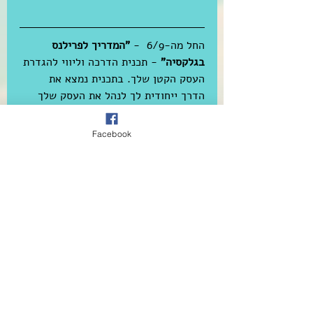
החל מה-6/9  - 
"המדריך לפרילנס 
בגלקסיה"
 - תכנית הדרכה וליווי להגדרת 
העסק הקטן שלך. בתכנית נמצא את 
הדרך ייחודית לך לנהל את העסק שלך 
(שהוא אתה) ביצירתיות ובהתלהבות.
Facebook
מסגרת העבודה
התכנית כוללת 5 מפגשים שבועיים 
בקבוצה ומפגש ייעוץ אישי בשבוע 
השישי +
10 מפגשים חד חודשים לתמיכה, 
התייעצות והעמקה.
עבודה בקבוצה קטנה של עד 8 משתתפים
עלות