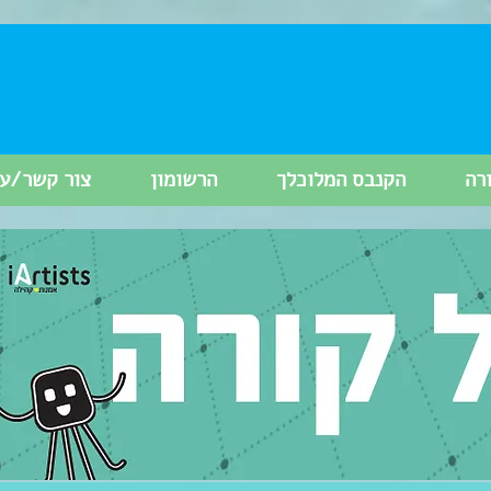
רה
הקנבס המלוכלך
הרשומון
צור קשר/עי