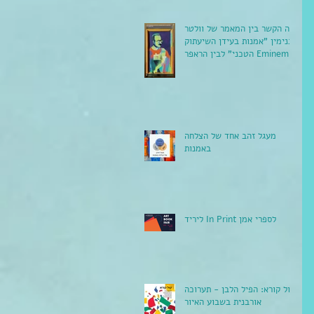
מה הקשר בין המאמר של וולטר
בנימין "אמנות בעידן השיעתוק
הטכני" לבין הראפר Eminem?
מעגל זהב אחד של הצלחה
באמנות
ליריד In Print לספרי אמן
קול קורא: הפיל הלבן - תערוכה
אורבנית בשבוע האיור