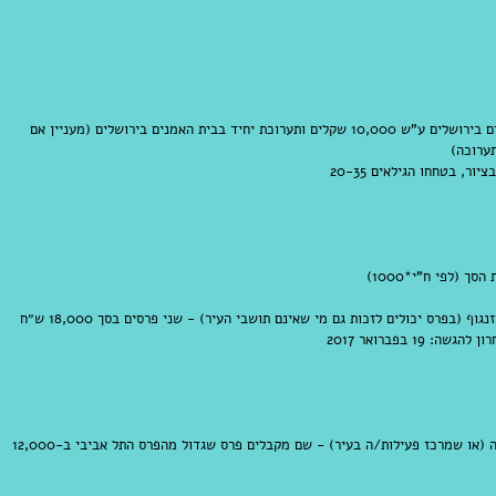
 קול קורא לפרס מוזס לציור ולרישום מבית האמנים בירושלים ע"ש 10,000 שקלים ותערוכת יחיד בבית האמנים בירושלים (מעניין אם 
ערוכה)
, בטחחו הגילאים 20-35
http:
 (לפי ח"י*1000)
קול קורא לפרס עיריית תל אביב יפו ע״ש מאיר דיזנגוף (בפרס יכולים לזכות גם מי שאינם תושבי העיר) - שני פרסים בסך 18,000 ש״ח 
 בפברואר 2017 
http://bit.l
ובנתיים כנראה שהכי שווה להיות תושב/ת הרצליה (או שמרכז פעילות/ה בעיר) - שם מקבלים פרס שגדול מהפרס התל אביבי ב-12,000 