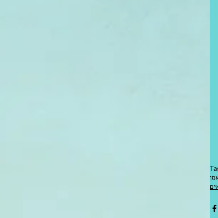
Ta
מן
ים