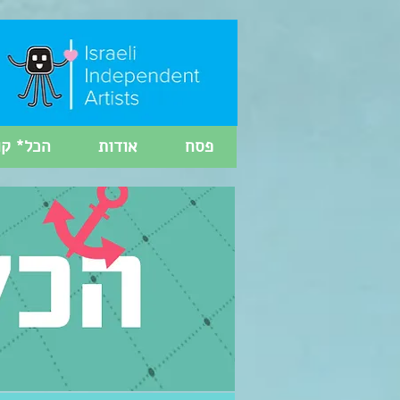
פסח
אודות
הכל* קו