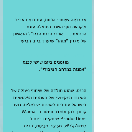
אז נראה שאחרי הפסח, עם בוא האביב 
ולקראת סוף השנה התחילה עונת 
הכנסים... - אחרי הכנס הבינ"ל הראשון 
של מגזין "תוהו" שיערך ביום רביעי - 
"החלל הוא הכלל: אפרופוטוריזם, 
ערבפוטוריזם והחיפוש אחר ממדים 
חדשים". 
מוזמנים ביום שישי לכנס 
"אמנות במרחב הציבורי".
הכנס, שהוא תולדה של שיתוף פעולה של 
האיגוד המקצועי של האמנים הפלסטיים 
בישראל עם בית לאמנות ישראלית, נועה 
קרוון-כהן וסמדר תימור ו-Mama 
Productions שיתקיים ביום ו' 
28/4/2017, 09:30-13:30, בבית 