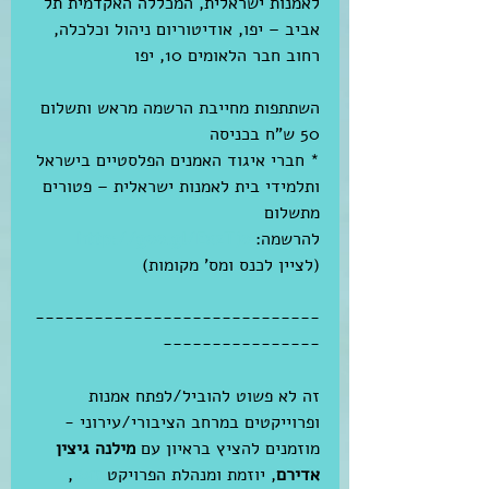
לאמנות ישראלית, המכללה האקדמית תל 
אביב – יפו, אודיטוריום ניהול וכלכלה, 
רחוב חבר הלאומים 10, יפו 
השתתפות מחייבת הרשמה מראש ותשלום 
50 ש"ח בכניסה 
* חברי איגוד האמנים הפלסטיים בישראל 
ותלמידי בית לאמנות ישראלית – פטורים 
מתשלום 
להרשמה: 
http://goo.gl/ExzTjo
(לציין לכנס ומס' מקומות)
-----------------------------
----------------
זה לא פשוט להוביל/לפתח אמנות 
ופרוייקטים במרחב הציבורי/עירוני - 
מוזמנים להציץ בראיון עם 
מילנה גיצין 
אדירם
, יוזמת ומנהלת הפרויקט 
זומו
, 