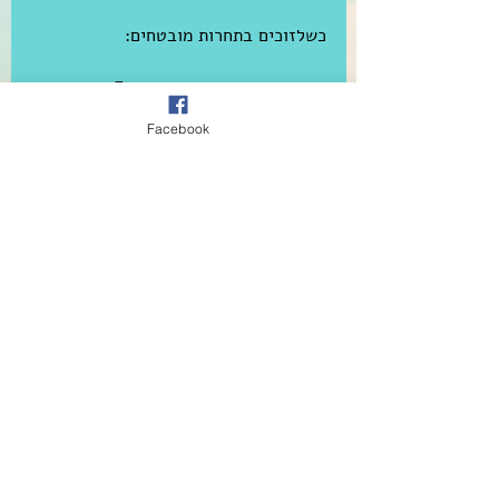
כשלזוכים בתחרות מובטחים: 
 professional advice and 
mentoring period of incubation 
Facebook
2 return tickets and 
accommodation for the winning 
project team to the b.creative 
event in Shenzhen (December 
2017) media and marketing 
exposure through the Creative 
Tracks project or Creative Europe 
(the EC programme)
הדד ליין הוא ה-28 באפריל 
ופרטים 
מלאים + הרשמה ותקנונים בקישור הזה
Tags:
אמנות במרחב הציבורי
כנס לאמנות