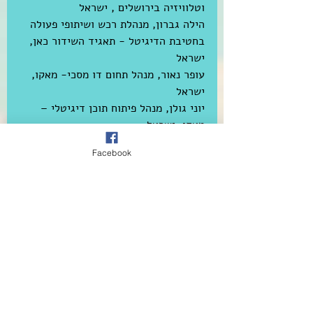
וטלוויזיה בירושלים , ישראל
הילה גברון, מנהלת רכש ושיתופי פעולה 
בחטיבת הדיגיטל - תאגיד השידור כאן, 
ישראל
עופר נאור, מנהל תחום דו מסכי- מאקו, 
ישראל
יוני גולן, מנהל פיתוח תוכן דיגיטלי – 
מאקו, ישראל 
Facebook
מנחה
דומניקו לה פורטה, מנהל קרן טרנסמדיה, 
בקרן הקולנוע הבלגית Wallimage, 
ועורך ראשי של העיתון המקוונן 
CINERUOPA.ORG, בלגיה
הפרוייקטים
Armed | Barbarians | Dozen | 
Foggy Memory | Game Boy | Lost 
Crown: Memories of a Place | Ode 