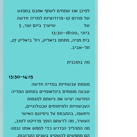
לפיכן אנו שמחים לשתף אתכם במפגש 
של פורום קו-פרודוציות למדיה חדשה 
של 
ארגון קו-פרו 
שיערך ביום שני, 5 
ביוני ,13:30-18:00
בית מניה, מתחם ביאליק, רח' ביאליק 27, 
תל-אביב.
מה בתוכנית 
13:30-14:15
מגמות עכשוויות במדיה חדשה
שבעה מומחים בינלאומיים בתחום המדיה 
החדשה יציגו את גישתם למגמות 
העכשוויות ולפיתוחים טכנולוגיים, 
ויחשפו, בהתבסס על ניסיונם האישי 
העשיר, מה לדעתם הופך פרויקט לטוב, 
מה התהליך הנדרש כדי לממש אותו ובמה 
הם מחפשים להשקיע בשנים הקרובות.