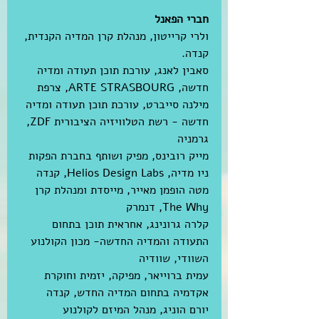
חברי הפאנל
ולרי קרייטון, מנהלת קרן המדיה הקנדית, 
קנדה.
סאבין לאנג, עורכת תוכן תעודה ומדיה 
חדשה, ARTE STRASBOURG, צרפת
מילנה סייברט, עורכת תוכן תעודה ומדיה 
חדשה - רשת הטלוויזיה הציבורית ZDF, 
גרמניה
מייק רובינס, מפיק ושותף בחברת הפקות 
ניו מדיה, Helios Design Labs, קנדה
מטה הופמן מאייר, מייסדת ומנהלת קרן  
The Why, דנמרק
קלרה גרונינג, אחראית תוכן בתחום 
התעודה והמדיה החדשה- מכון הקולנוע 
השוודי, שוודיה
עמית ברוייאר, מפיקה, יזמית וחוקרת 
אקדמיה בתחום המדיה החדש, קנדה
יורם הוניג, מנהל המיזם לקולנוע 