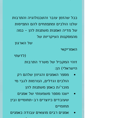
ככל שהזמן עובר והטכנולוגיה והתרבות 
שלנו הולכים ומתפתחים להם התפיסות 
של מדיה ואמנות משתנות להן - כמה 
מהמסקנות העיקריות של 
דו"ח מאוד 
מקיף בן כמעט 90 עמודים
 של הארגון 
האמריקאי 
"The National 
Endowment for the Arts"
 (לדעתי 
זוהי המקביל של משרד התרבות 
הישראלי) הן: 
מספר האמנים והגיוון שלהם רק 
הולכים וגדלים, הנורמות לגבי מי 
מוכר/ת כאמן משתנות להן  
ישנו מספר משמעותי של אמנים 
שעובדים כיוצרים רב-תחומיים ובין 
תחומיים  
אמנים רבים מוצאים עבודה כאמנים 