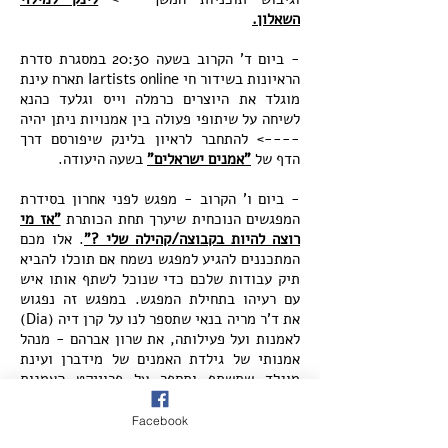
השאלון.
- ביום ד' הקרוב בשעה 20:30 במסגרת סדרת
הראיונות בשידור חי Iartists online תארח עינת
מוגלד את היוצרים כרמלה וייס וגלעד כהנא
לשיחה על שיתופי פעולה בין אמנויות ניתן יהיה
----> להתחבר לראיון בלינק שיפורסם דרך
הדף של
"אמנים ישראלים"
בשעה היעודה.
- ביום ו' הקרוב - מפגש לפני אחרון בסידרת
המפגשים הנוכחית שיערך תחת הכותרת
"אז מי
רוצה להיות בקבוצה/קהילה שלי ?"
. אלו מכם
המתכננים להגיע למפגש נשמח אם תוכלו להביא
תיק עבודות שלכם כדי שנוכל לשתף אותו איש
עם רעיהו בתחילת המפגש. במפגש זה נפגוש
את ד'ר מריה בנאי שתספר לנו על קרן דיה (Dia)
לאמנות ועל פעילותה, את שרון אברהם - מנהל
אמנותי של גילדת האמנים של מידברן ועינת
מוגלד שתשתף ותספר על פרוייקט האמנות
הבינ"ל scribble it down אותו היא יזמה
ומנהלת -
להזמנת מקום
.
Facebook
-----------------------------