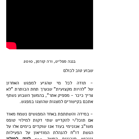
בננה ספליט, ורה קורמן, 2010
שבוע טוב לכולם
- תודה לכל מי שהגיע למפגש האחרון
של "להיות מקצועית" שנערך תחת הכותרת "לא
צריך כיכר - מספיק אתר", בהמשך השבוע נשתף
אתכם בקישורים למצגות שהוצגו במפגש.
- במידה והשתתפת באחד המפגשים נשמח מאוד
אם תוכל/י להקדיש שתי דקות למילוי טופס
משו"ב אנונימי בעוד אנו שוקדים בימים אלו על
הגשת דו"ח להנהלת המוזיאון על הפעילות
וגיבוש תוכניות המשך -->
לינק למילוי