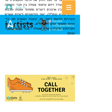
הארגון יפעל על מנת לחזק את הרמה המקצועית של
האמנים, יעודד ויזום שיתופי פעולה בין חברי הקהילה
Log In
השונים (ובין ארגונים ויוצרים מתחומי אמנות ותרבות
שונים בארץ ובחו"ל), יצור הזדמנויות ליצירת קשרים
והכרויות חדשות ויפעל עם, ובעבור האמנים תוך כדי
שהוא מאפשר ונותן להם כלים, מסגרת ועניין - ברמה
הקהילתית ואישית ליצירה ופעולה - עבור הקהילה ועבור
עצמם.