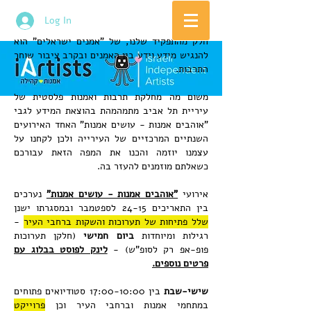
Log In
חלק מהתפקיד שלנו, של "אמנים ישראלים" הוא
להנגיש מידע וידע בין האמנים ובקרב ציבור שוחר
התרבות.
משום מה מחלקת תרבות ואמנות פלסטית של
עיריית תל אביב מתמהמהת בהוצאת המידע לגבי
"אוהבים אמנות - עושים אמנות" האחד האירועים
השנתיים המרכזיים של העירייה ולכן לקחנו על
עצמנו יוזמה והכנו את המפה הזאת עבורכם
כשאלתם מוזמנים להעזר בה.
אירועי
"אוהבים אמנות - עושים אמנות"
נערכים
בין התאריכים 24-15 לספטמבר ובמסגרתו ישנן
שלל פתיחות של תערוכות והשקות ברחבי העיר
-
רגילות ומיוחדות
ביום חמישי
(חלקן תערוכות
פופ-אפ רק לסופ"ש) -
לינק לפוסט בבלוג עם
פרטים נוספים.
שישי-שבת
בין 17:00-10:00 סטודיואים פתוחים
במתחמי אמנות וברחבי העיר וכן
פרוייקט