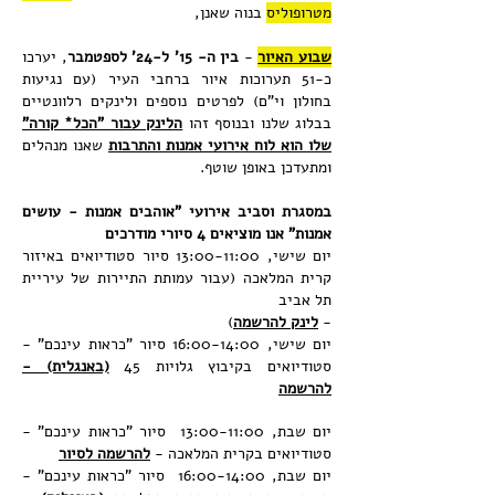
מטרופוליס
בנוה שאנן,
שבוע האיור
-
בין ה- 15' ל-24' לספטמבר
, יערכו
כ-51 תערוכות איור ברחבי העיר (עם נגיעות
בחולון וי"ם) לפרטים נוספים ולינקים רלוונטיים
בבלוג שלנו ובנוסף זהו
הלינק עבור "הכל* קורה"
שלו הוא לוח אירועי אמנות והתרבות
שאנו מנהלים
ומתעדכן באופן שוטף.
במסגרת וסביב אירועי "אוהבים אמנות - עושים
אמנות" אנו מוציאים 4 סיורי מודרכים
יום שישי, 13:00-11:00 סיור סטודיואים באיזור
קרית המלאכה (עבור עמותת התיירות של עיריית
תל אביב
-
לינק להרשמה
)
יום שישי, 16:00-14:00 סיור "כראות עינכם" -
סטודיואים בקיבוץ גלויות 45
(באנגלית) -
להרשמה
יום שבת, 13:00-11:00 סיור "כראות עינכם" -
סטודיואים בקרית המלאכה -
להרשמה לסיור
יום שבת, 16:00-14:00
סיור
"כראות עינכם" -