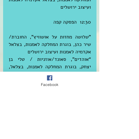
ועיצוב ירושלים
12:30  הפסקה קפה
"שלושה מחזות על אושוויץ", החוברת/ 
שיר כהן, בוגרת המחלקה לאמנות, בצלאל 
אקדמיה לאמנות ועיצוב ירושלים
“אוהדים”, סאונד/אוזניות / טלי בן 
יצחק, בוגרת המחלקה לאמנות, בצלאל, 
אקדמיה לאמנות ועיצוב ירושלים
Facebook
13:00   "קרבנות של קרבנות"/ יאנה 
שוסטאק, בוגרת המחלקה לתקשורת 
בינתחומית, האקדמיה לאמנות בקראקוב
13:15   "אין מטוס לשם"/ שיחה בין 
המשוררת, מסאית, סופרת וחוקרת אמנות 
ישראלית, שבא סלהוב, לבין אלי פטל, 
אמן, זוכה פרס רפפורט לאמן צעיר 2007, 